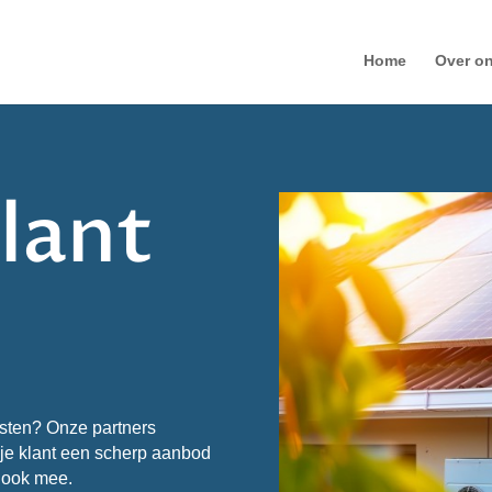
Home
Over o
klant
nsten? Onze partners
 je klant een scherp aanbod
f ook mee.